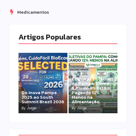
Medicamentos
Artigos Populares
Compras Coletivas
do Pampa: Como
ILPIs do RS Estão
Do Inova Pampa
Pagando 12%
2025 ao South
Menos na
Summit Brazil 2026
Alimentação
By
Jorge
By
Jorge