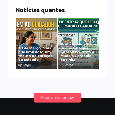
Notícias quentes
Prato Inteligente: a
20 de Março: Mais
IA que Lê o que
que uma data, um
Sobrou no Prato e
tributo ao coração
Muda o Cardápio
do cuidado
Sozinha
By
Jorge
By
Jorge
SIGA O INSTAGRAM