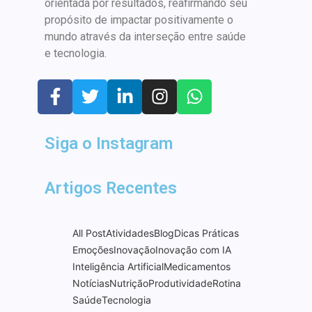
orientada por resultados, reafirmando seu
propósito de impactar positivamente o
mundo através da interseção entre saúde
e tecnologia.
Siga o Instagram
Artigos Recentes
All Post
Atividades
Blog
Dicas Práticas
Emoções
Inovação
Inovação com IA
Inteligência Artificial
Medicamentos
Notícias
Nutrição
Produtividade
Rotina
Saúde
Tecnologia