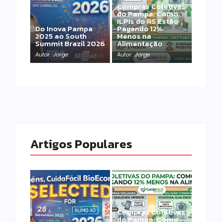
Compras Coletivas
do Pampa: Como
ILPIs do RS Estão
Do Inova Pampa
Pagando 12%
2025 ao South
Menos na
Summit Brazil 2026
Alimentação
Autor:
Jorge
Autor:
Jorge
Artigos Populares
Compras Coletivas
do Pampa: Como