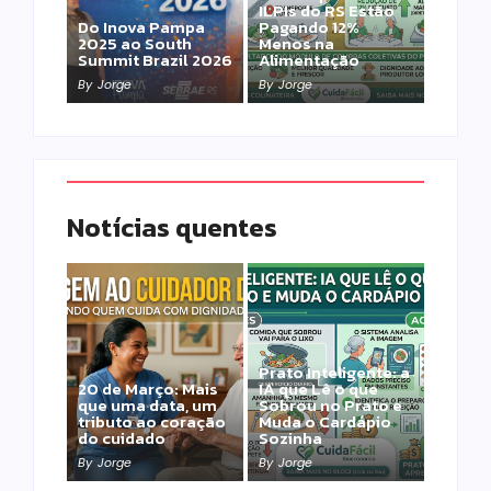
ILPIs do RS Estão
Do Inova Pampa
Pagando 12%
2025 ao South
Menos na
Summit Brazil 2026
Alimentação
By
Jorge
By
Jorge
Notícias quentes
Prato Inteligente: a
20 de Março: Mais
IA que Lê o que
que uma data, um
Sobrou no Prato e
tributo ao coração
Muda o Cardápio
do cuidado
Sozinha
By
Jorge
By
Jorge