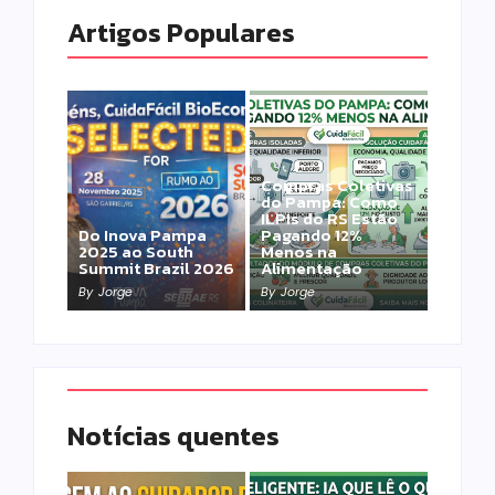
Artigos Populares
Compras Coletivas
do Pampa: Como
ILPIs do RS Estão
Do Inova Pampa
Pagando 12%
2025 ao South
Menos na
Summit Brazil 2026
Alimentação
By
Jorge
By
Jorge
Notícias quentes