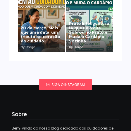
Prato Inteligente: a
20 de Março: Mais
IA que Lê o que
que uma data, um
Sobrou no Prato e
tributo ao coração
Muda o Cardápio
do cuidado
Sozinha
By
Jorge
By
Jorge
SIGA O INSTAGRAM
Sobre
Bem-vindo ao nosso blog dedicado aos cuidadores de