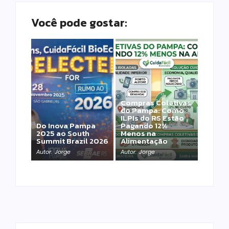
Você pode gostar:
Compras Coletivas
do Pampa: Como
ILPIs do RS Estão
Do Inova Pampa
Pagando 12%
2025 ao South
Menos na
Summit Brazil 2026
Alimentação
Autor:
Jorge
Autor:
Jorge