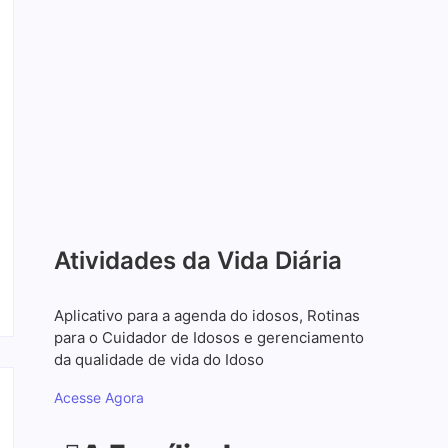
Pampa: Como ILPIs do RS
Estão Pagando 12% Menos
na Alimentação
21 de março de 2026
20 de Março: Mais que uma
data, um tributo ao coração
do cuidado
20 de março de 2026
Atividades da Vida Diária
Aplicativo para a agenda do idosos, Rotinas
para o Cuidador de Idosos e gerenciamento
da qualidade de vida do Idoso
Acesse Agora