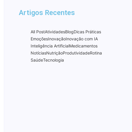
Artigos Recentes
All Post
Atividades
Blog
Dicas Práticas
Emoções
Inovação
Inovação com IA
Inteligência Artificial
Medicamentos
Notícias
Nutrição
Produtividade
Rotina
Saúde
Tecnologia
Do Inova Pampa 2025 ao
South Summit Brazil 2026
23 de março de 2026
Compras Coletivas do