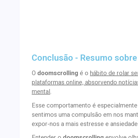
Conclusão - Resumo sobre
O
doomscrolling
é o
hábito de rolar s
plataformas online, absorvendo notíci
mental
.
Esse comportamento é especialmente
sentimos uma compulsão em nos mante
expor-nos a mais estresse e ansiedade
Entender o
doomscrolling
envolve
olh