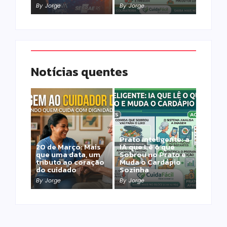
By
Jorge
By
Jorge
Notícias quentes
Prato Inteligente: a
20 de Março: Mais
IA que Lê o que
que uma data, um
Sobrou no Prato e
tributo ao coração
Muda o Cardápio
do cuidado
Sozinha
By
Jorge
By
Jorge