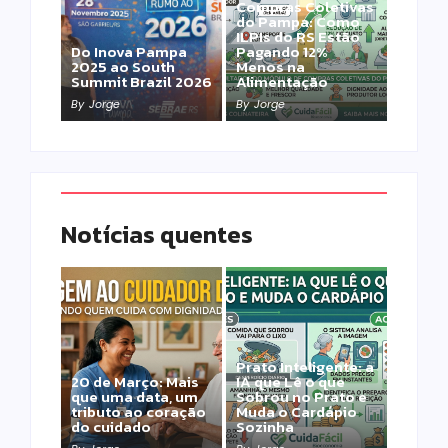
Compras Coletivas
do Pampa: Como
ILPIs do RS Estão
Do Inova Pampa
Pagando 12%
2025 ao South
Menos na
Summit Brazil 2026
Alimentação
By
Jorge
By
Jorge
Notícias quentes
Prato Inteligente: a
20 de Março: Mais
IA que Lê o que
que uma data, um
Sobrou no Prato e
tributo ao coração
Muda o Cardápio
do cuidado
Sozinha