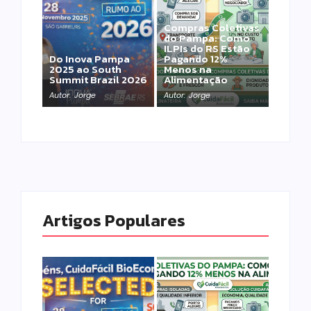
Compras Coletivas
do Pampa: Como
ILPIs do RS Estão
Do Inova Pampa
Pagando 12%
2025 ao South
Menos na
Summit Brazil 2026
Alimentação
Autor:
Jorge
Autor:
Jorge
Artigos Populares